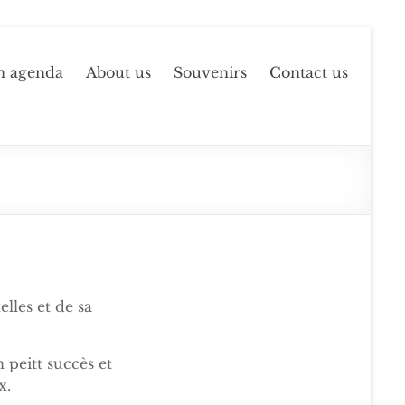
n agenda
About us
Souvenirs
Contact us
lles et de sa
 peitt succès et
x.