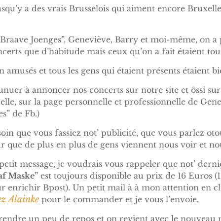
asqu’y a des vrais Brusselois qui aiment encore Bruxelle
 Braave Joenges”, Geneviève, Barry et moi-même, on a p
erts que d’habitude mais ceux qu’on a fait étaient tous
en amusés et tous les gens qui étaient présents étaient b
nuer à annoncer nos concerts sur notre site et ôssi su
le, sur la page personnelle et professionnelle de Genev
es” de Fb.)
soin que vous fassiez not’ publicité, que vous parlez ot
r que de plus en plus de gens viennent nous voir et no
 petit message, je voudrais vous rappeler que not’ derni
af Maske”
est toujours disponible au prix de 16 Euros (
r enrichir Bpost). Un petit mail à à mon attention en c
ez Alainke
pour le commander et je vous l’envoie.
rendre un peu de repos et on revient avec le nouveau