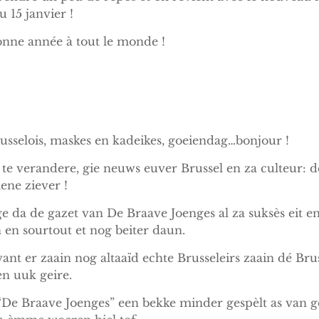
u 15 janvier !
onne année à tout le monde !
usselois, maskes en kadeikes, goeiendag…bonjour !
te verandere, gie neuws euver Brussel en za culteur: de
iene ziever !
e da de gazet van De Braave Joenges al za suksès eit e
en sourtout et nog beiter daun.
nt er zaain nog altaaïd echte Brusseleirs zaain dé Bru
n uuk geire.
De Braave Joenges” een bekke minder gespèlt as van 