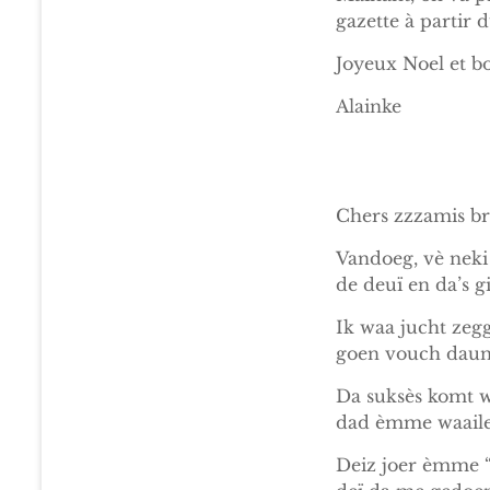
gazette à partir d
Joyeux Noel et b
Alainke
Chers zzzamis br
Vandoeg, vè neki 
de deuï en da’s g
Ik waa jucht zegg
goen vouch daun 
Da suksès komt wa
dad èmme waaile
Deiz joer èmme “