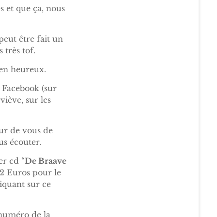
s et que ça, nous
eut être fait un
 très tof.
ien heureux.
r Facebook (sur
iève, sur les
our de vous de
us écouter.
er cd “
De Braave
12 Euros pour le
liquant sur ce
 numéro de la