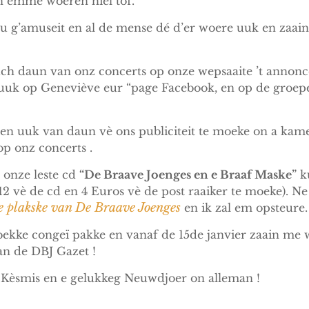
n èmme woeren hiel tof.
g’amuseit en al de mense dé d’er woere uuk en zaain
h daun van onz concerts op onze wepsaaite ’t annonc
uuk op Geneviève eur “page Facebook, en op de groep
n uuk van daun vè ons publiciteit te moeke on a kam
 op onz concerts .
 onze leste cd
“De Braave Joenges en e Braaf Maske”
ku
12 vè de cd en 4 Euros vè de post raaiker te moeke). N
 plakske van De Braave Joenges
en ik zal em opsteure.
ekke congeï pakke en vanaf de 15de janvier zaain me
n de DBJ Gazet !
 Kèsmis en e gelukkeg Neuwdjoer on alleman !