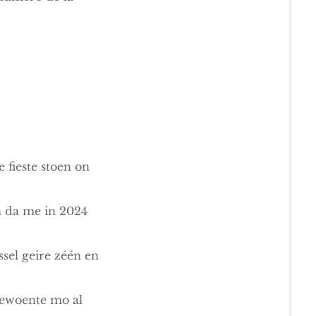
 fieste stoen on
n da me in 2024
ssel geire zéén en
gewoente mo al