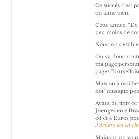
Ce succès c’est p
on aime bien.
Cette année, “De
peu moins de conc
Nous, on s’est bi
On va donc contu
ma page personnel
pages “bruxellois
Mais on a ôssi be
not’ musique pou
Avant de finir ce
Joenges en e Bra
cd et 4 Euros pou
J’achète un cd ch
Mainant, on va p