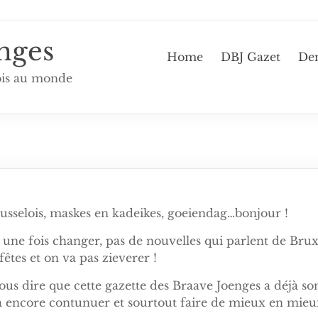
nges
Home
DBJ Gazet
De
ois au monde
usselois, maskes en kadeikes, goeiendag…bonjour !
une fois changer, pas de nouvelles qui parlent de Bruxe
 fêtes et on va pas zieverer !
vous dire que cette gazette des Braave Joenges a déjà son
a encore contunuer et sourtout faire de mieux en mieu