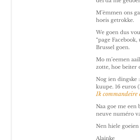
deï da me gedoe
M’èmmen ons gau 
hoeis getrokke.
We goen dus vouc
“page Facebook, 
Brussel goen.
Mo m’eemen aaile
zotte, hoe beiter
Nog ien dingske :
kuupe. 16 euros (
Ik commandeire e
Naa goe me een b
neuve numéro va
Nen hiele goeien
Alainke