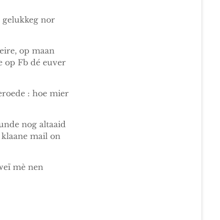
 gelukkeg nor
eire, op maan
e op Fb dé euver
eroede : hoe mier
nde nog altaaid
e klaane mail on
 weï mè nen